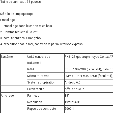
Taille de panneau : 38 pouces
Détails de empaquetage
Emballage
1. emballage dans le carton et en bois.
2. Comme requête du client.
3. port : Shenzhen, Guangzhou.
4. expédition : par la mer, par avion et par la livraison express.
Système
Unité centrale de
RK3128 quadruple-noyau Cortex-A
traitement
RAM
DDR3 1GB/2GB (facultatif), défaut 
Mémoire interne
EMMc 8GB/16GB/32GB (facultatif),
Système d'opération
Android 6,0
Écran tactile
défaut : aucun
Affichage
Panneau
38"
Résolution
1920*540P
Rapport de contraste
5000:1