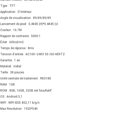
Type : TFT
Application : D'intérieur
Angle de visualisation : 89/89/89/89
Lancement de pixel : 0,4845 (H)*0.4845 (v)
Couleur : 16.7M
Rapport de contraste : 5000:1
Éclat : 600cd/m2
Temps de réponse : 8ms
Tension d'entrée : AC100~240V 50 /60 HERTZ
Garantie : 1 an
Matériel : métal
Taille : 38 pouces
Unité centrale de traitement : RK3188
RAM : 1GB
ROM : 8GB, 16GB, 32GB est facultatif
OS : Android 5,1
WIFI : WIFI IEEE 802,11 b/g/n
Max Resolution : 1920*540