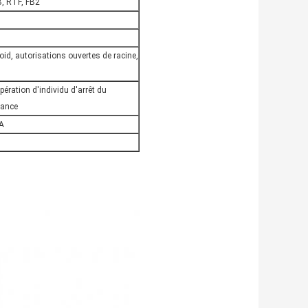
, RTF, FB2
id, autorisations ouvertes de racine,
pération d'individu d'arrêt du
lance
A