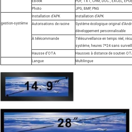
EBook
PDF, TXT, CHM, DOC., EXCEL, EPUB
Photo
JPG, BMP, PNG
Installation d'APK
Installation d'APK
gestion-système
Autorisations de racine
Système écologique original d'Andro
développement personnalisable
À télécommande
Télésurveillance en temps réel, récu
système, heures 7*24 sans surveil
Hausse d'OTA
Hausses à distance de soutien OT
Langue
Multilingue