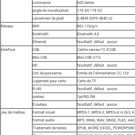
Luminance
600 lentes
angle de visualisation
178 (H) 178 (V)
Lancement de pixel
0,4845 (H)*0.4845 (v)
Réseau
WiFi
802.11b/g/n
Buletooth
Bluetooth 4,0
Ethernet
facultatif, défaut : aucun
Interface
USB
Centre serveur *2 d'USB
Mini USB
Mini USB OTG
HD
facultatif, défaut : aucun
Cric de puissance
Entrée de l'alimentation CC 12V
Logement pour carte
Carte de TF
RJ45
facultatif, défaut : aucun
orateur
1pc*8Ω 5W
Écouteur
facultatif, défaut : aucun
Jeu de médias
Format visuel
MPEG-1, MPEG-2, MPEG-4, H.263, H.2
Format audio
MP3, WMA, WAV, SINGE, FLAC, AAC,
Traitement de textes
EPUB, WORD, EXCEL, POWERPOINT