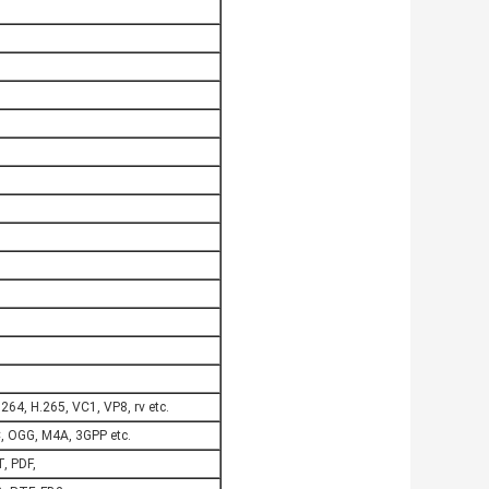
64, H.265, VC1, VP8, rv etc.
 OGG, M4A, 3GPP etc.
, PDF,