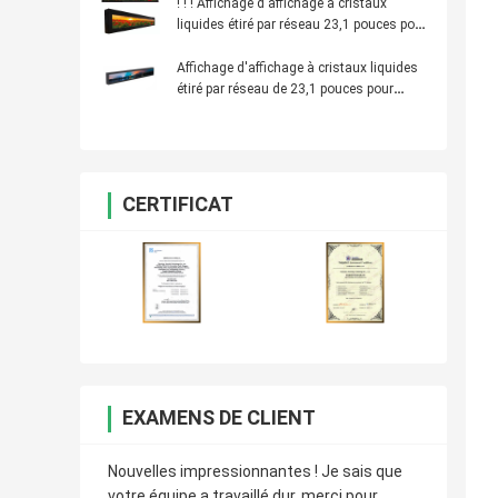
! ! ! Affichage d'affichage à cristaux
liquides étiré par réseau 23,1 pouces pour
l'étagère de la publicité de supermarché
Affichage d'affichage à cristaux liquides
étiré par réseau de 23,1 pouces pour
annoncer l'étagère
CERTIFICAT
EXAMENS DE CLIENT
Nouvelles impressionnantes ! Je sais que
votre équipe a travaillé dur, merci pour