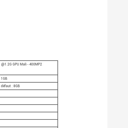
7 @1.2G GPU Mali - 400MP2
: 1GB
 défaut : 8GB