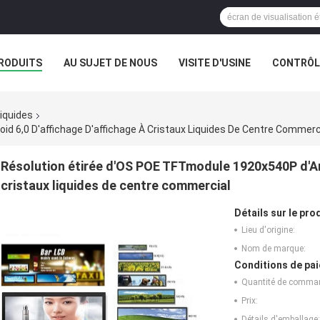
RODUITS
AU SUJET DE NOUS
VISITE D'USINE
CONTRÔLE
liquides
d 6,0 D'affichage D'affichage À Cristaux Liquides De Centre Commerc
Résolution étirée d'OS POE TFTmodule 1920x540P d'And
cristaux liquides de centre commercial
Détails sur le prod
Lieu d'origine:
Nom de marque:
Conditions de pai
Quantité de comma
Prix:
Détails d'emballage: