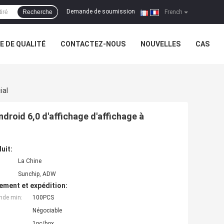
Demande de soumission
Recherche
|
French
 DE QUALITÉ
CONTACTEZ-NOUS
NOUVELLES
CAS
ial
roid 6,0 d'affichage d'affichage à
uit:
La Chine
Sunchip, ADW
ement et expédition:
nde min:
100PCS
Négociable
1pc/box