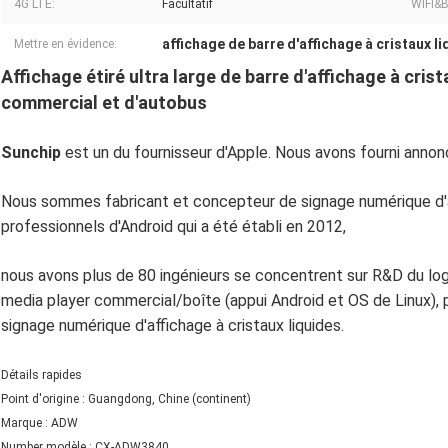
4G LTE:
Facultatif
WIFI&
affichage de barre d'affichage à cristaux l
Mettre en évidence:
Affichage étiré ultra large de barre d'affichage à crist
commercial et d'autobus
Sunchip
est un du fournisseur d'Apple. Nous avons fourni annonc
Nous sommes fabricant et concepteur de signage numérique d'af
professionnels d'Android qui a été établi en 2012,
nous avons plus de 80 ingénieurs se concentrent sur R&D du logi
media player commercial/boîte (appui Android et OS de Linux), 
signage numérique d'affichage à cristaux liquides.
Détails rapides
Point d'origine : Guangdong, Chine (continent)
Marque : ADW
Number modèle : CX-ADW3840