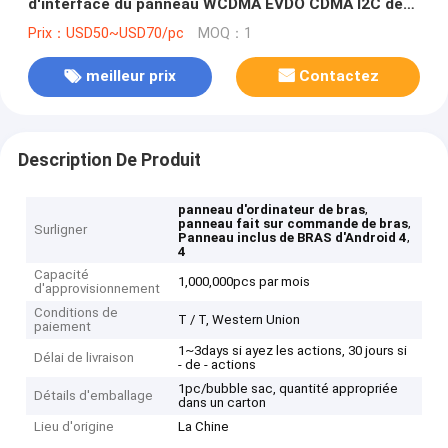
d'interface du panneau WCDMA EVDO CDMA I2C de
BRAS
Prix：USD50~USD70/pc
MOQ：1
meilleur prix
Contactez
Description De Produit
,
panneau d'ordinateur de bras
,
panneau fait sur commande de bras
Surligner
,
Panneau inclus de BRAS d'Android 4
4
Capacité
1,000,000pcs par mois
d'approvisionnement
Conditions de
T / T, Western Union
paiement
1~3days si ayez les actions, 30 jours si
Délai de livraison
- de - actions
1pc/bubble sac, quantité appropriée
Détails d'emballage
dans un carton
Lieu d'origine
La Chine