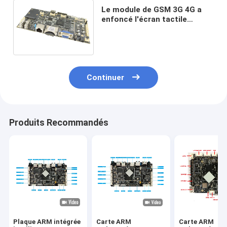
Le module de GSM 3G 4G a
enfoncé l'écran tactile
d'interface du panneau
WCDMA EVDO CDMA I2C de
BRAS
Continuer
Produits Recommandés
Plaque ARM intégrée
Carte ARM
Carte ARM