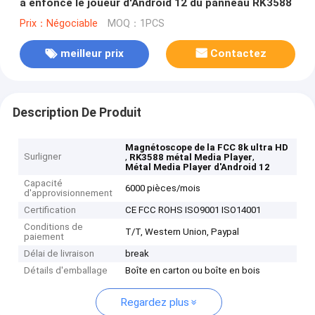
a enfoncé le joueur d'Android 12 du panneau RK3588
Prix：Négociable
MOQ：1PCS
meilleur prix
Contactez
Description De Produit
Magnétoscope de la FCC 8k ultra HD
Surligner
,
,
RK3588 métal Media Player
Métal Media Player d'Android 12
Capacité
6000 pièces/mois
d'approvisionnement
Certification
CE FCC ROHS ISO9001 ISO14001
Conditions de
T/T, Western Union, Paypal
paiement
Délai de livraison
break
Détails d'emballage
Boîte en carton ou boîte en bois
Regardez plus