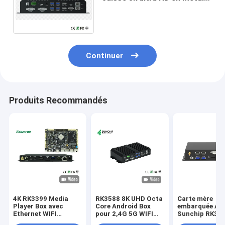
enfoncé le joueur d'Android
12 du panneau RK3588
Continuer
Produits Recommandés
4K RK3399 Media
RK3588 8K UHD Octa
Carte mère
Player Box avec
Core Android Box
embarquée An
Ethernet WIFI
pour 2,4G 5G WIFI
Sunchip RK35
Bluetooth et prise en
Bluetooth 5.0 et
Publicité Lect