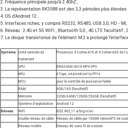
2. Fréquence principale jusqu'à 2.4GhZ ;
3. La représentation RK3588 est des 3,3 périodes plus élevée
4. OS d'Android 12 ;
5. Interfaces riches, y compris RS232, RS485, USB 3,0, HD - MI, 
6. Réseau : 2.4G et 5G WIFI ; Bluetooth 5,0 ; 4G LTE facultatif ;
7. Le disque transistorisé de l'élément M.2 a prolongé l'interface
Système
Unité centrale de
Processus 4 Cortex-A76 et 4 Cortex-A55 de l'
traitement
GPU
BRAS Mali G610 MP4 GPU
NPU
6Tops, int4/int8/int16/FP16
MCU
pour le contrôle de puissance faible
RAM
8GB/16G (facultatif)
Mémoire
32GB/64GB/128GB/256GB (facultatif)
Système d'exploitation
Android 12
Réseau
WiFi
IEEE 802,11 a/b/g/n/ac
Double réseau de câble
Réseau de câble par 1000M network*2 de sout
Réseau mobile
Réseau 4G sans fil de soutien