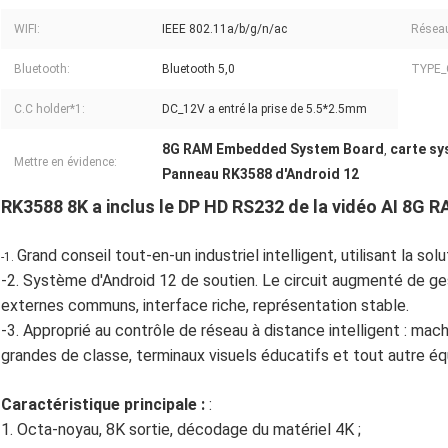
WIFI:
IEEE 802.11a/b/g/n/ac
Réseau
Bluetooth:
Bluetooth 5,0
TYPE_
C.C holder*1:
DC_12V a entré la prise de 5.5*2.5mm
8G RAM Embedded System Board
carte sy
,
Mettre en évidence:
Panneau RK3588 d'Android 12
RK3588 8K a inclus le DP HD RS232 de la vidéo AI 8G 
Grand conseil tout-en-un industriel intelligent, utilisant la 
-1.
-2. Système d'Android 12 de soutien. Le circuit augmenté de ge
externes communs, interface riche, représentation stable.
-3. Approprié au contrôle de réseau à distance intelligent : mach
grandes de classe, terminaux visuels éducatifs et tout autre é
Caractéristique principale :
:
1. Octa-noyau, 8K sortie, décodage du matériel 4K ;