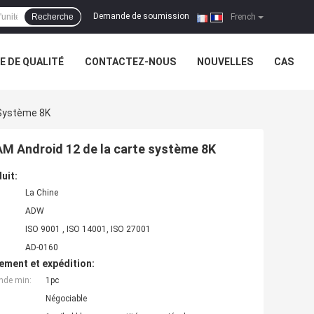
Demande de soumission
Recherche
|
French
 DE QUALITÉ
CONTACTEZ-NOUS
NOUVELLES
CAS
 Système 8K
RAM Android 12 de la carte système 8K
uit:
La Chine
ADW
ISO 9001 , ISO 14001, ISO 27001
AD-0160
ement et expédition:
nde min:
1pc
Négociable