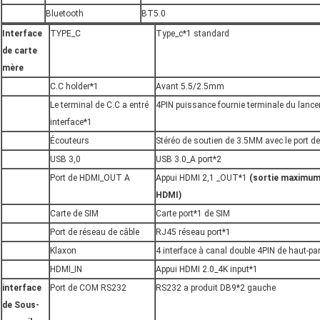
Bluetooth
BT5.0
Interface
TYPE_C
Type_c*1 standard
de carte
mère
C.C holder*1
Avant 5.5/2.5mm
Le terminal de C.C a entré
4PIN puissance fournie terminale du lance
interface*1
Écouteurs
Stéréo de soutien de 3.5MM avec le port de
USB 3,0
USB 3.0_A port*2
Port de HDMI_OUT A
Appui HDMI 2,1 _OUT*1
(sortie maximum 
HDMI)
Carte de SIM
Carte port*1 de SIM
Port de réseau de câble
RJ45 réseau port*1
Klaxon
4 interface à canal double 4PIN de haut-pa
HDMI_IN
Appui HDMI 2.0_4K input*1
interface
Port de COM RS232
RS232 a produit DB9*2 gauche
de Sous-