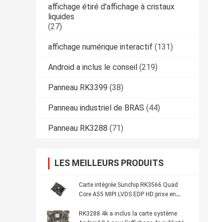
affichage étiré d'affichage à cristaux
liquides
(27)
affichage numérique interactif
(131)
Android a inclus le conseil
(219)
Panneau RK3399
(38)
Panneau industriel de BRAS
(44)
Panneau RK3288
(71)
LES MEILLEURS PRODUITS
Carte intégrée Sunchip RK3566 Quad
Core A55 MIPI LVDS EDP HD prise en
charge pour le menu kiosque
RK3288 4k a inclus la carte système