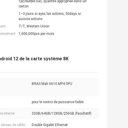
1pc/bubble sac, quantité appropriée dans un
carton
1~3 jours si ayez les actions, 30days si
aucune actions
ent:
T/T, Western Union
ionnement:
1,000,000pcs par mois
ndroid 12 de la carte système 8K
BRAS Mali G610 MP4 GPU
pour le contro de puissance faible
e interne:
32GB/64GB/128GB/256GB (facultatif)
 réseau de câble:
Double Gigabit Ethernet