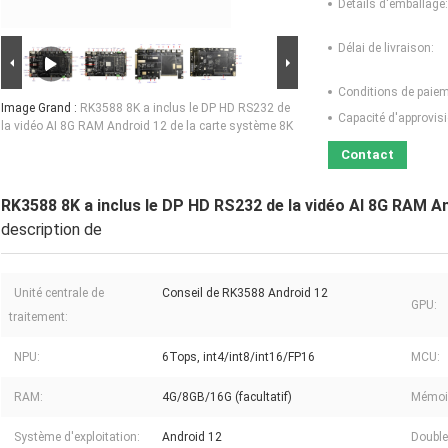
Détails d'emballage:
Délai de livraison:
Conditions de paiem
Image Grand :
RK3588 8K a inclus le DP HD RS232 de
Capacité d'approvis
la vidéo AI 8G RAM Android 12 de la carte système 8K
Contact
RK3588 8K a inclus le DP HD RS232 de la vidéo AI 8G RAM A
description de
Unité centrale de
Conseil de RK3588 Android 12
GPU:
traitement:
NPU:
6Tops, int4/int8/int16/FP16
MCU:
RAM:
4G/8GB/16G (facultatif)
Mémoir
Système d'exploitation:
Android 12
Double