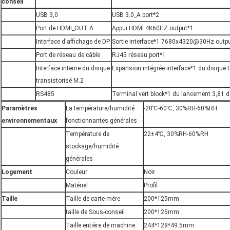
conseil
USB 3,0
USB 3.0_A port*2
Port de HDMI_OUT A
Appui HDMI 4K60HZ output*1
Interface d'affichage de DP
Sortie interface*1 7680x4320@30Hz outpu
Port de réseau de câble
RJ45 réseau port*1
Interface interne du disque
Expansion intégrée interface*1 du disque 
transistorisé M.2
RS485
Terminal vert block*1 du lancement 3,81 
Paramètres
La température/humidité
-20℃-60℃, 30%RH-60%RH
environnementaux
fonctionnantes générales
Température de
22±4℃, 30%RH-60%RH
stockage/humidité
générales
Logement
Couleur
Noir
Matériel
Profil
Taille
Taille de carte mère
200*125mm
taille de Sous-conseil
200*125mm
Taille entière de machine
244*128*49.5mm