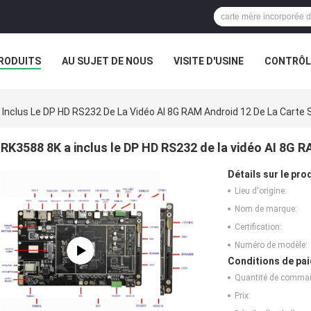
RODUITS
AU SUJET DE NOUS
VISITE D'USINE
CONTRÔLE
 Inclus Le DP HD RS232 De La Vidéo AI 8G RAM Android 12 De La Carte
RK3588 8K a inclus le DP HD RS232 de la vidéo AI 8G 
Détails sur le prod
Lieu d'origine:
Nom de marque:
Certification:
Numéro de modèle:
Conditions de pai
Quantité de comma
Prix: