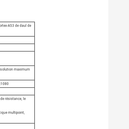
ortex-A53 de daul de
 résolution maximum
0x1080
 de résistance, le
ique multipoint,