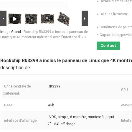
Détails d'emballage:
Délai de livraison:
Conditions de paiem
Image Grand :
Rockchip Rk3399 a inclus le panneau de
Capacité d'approvis
Linux que 4K montrent industriel avec l'interface d'I2C
Contact
Rockchip Rk3399 a inclus le panneau de Linux que 4K montren
description de
Unité centrale de
RK3399
GPU:
traitement:
RAM:
4Gb
eMMC:
LVDS, simple, 6 manière, manière 8. appui
interface d'affichage:
Interf
7" ~84" affichage