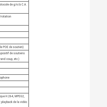
otocole de g/n/à C.A.
/rotation
e POE de soutien)
spositif de soutiens
and coup, etc.)
crophone
 que H.264, MPEG2,
 playback de la vidéo