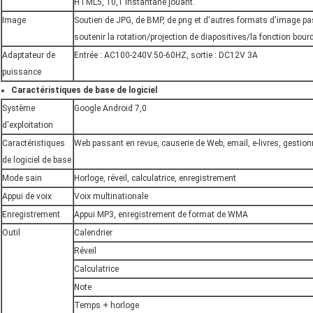
HTML5, 10,1 instantané jouant.
Image
Soutien de JPG, de BMP, de png et d'autres formats d'image pa
soutenir la rotation/projection de diapositives/la fonction bo
Adaptateur de
Entrée : AC100-240V.50-60HZ, sortie : DC12V 3A
puissance
Caractéristiques de base de logiciel
Système
Google Android 7,0
d'exploitation
Caractéristiques
Web passant en revue, causerie de Web, email, e-livres, gestio
de logiciel de base
Mode sain
Horloge, réveil, calculatrice, enregistrement
Appui de voix
Voix multinationale
Enregistrement
Appui MP3, enregistrement de format de WMA
Outil
Calendrier
Réveil
Calculatrice
Note
Temps + horloge