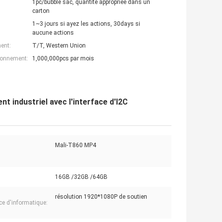
1pc/bubble sac, quantité appropriée dans un
carton
1~3 jours si ayez les actions, 30days si
aucune actions
ent:
T/T, Western Union
ionnement:
1,000,000pcs par mois
t industriel avec l'interface d'I2C
Mali-T860 MP4
16GB /32GB /64GB
résolution 1920*1080P de soutien
ace d'informatique: