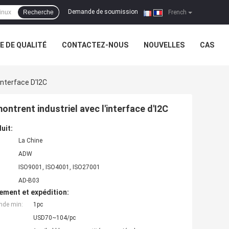
Demande de soumission
Recherche
|
French
 DE QUALITÉ
CONTACTEZ-NOUS
NOUVELLES
CAS
interface D'I2C
ntrent industriel avec l'interface d'I2C
uit:
La Chine
ADW
ISO9001, ISO4001, ISO27001
AD-B03
ement et expédition:
nde min:
1pc
USD70~104/pc