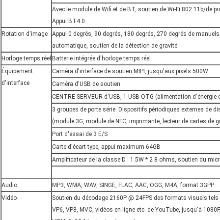
Avec le module de Wifi et de BT, soutien de Wi-Fi 802.11b/de pr
Appui BT4.0
Rotation d'image
Appui 0 degrés, 90 degrés, 180 degrés, 270 degrés de manuels
automatique, soutien de la détection de gravité
Horloge temps réel
Batterie intégrée d'horloge temps réel
Équipement
Caméra d'interface de soutien MIPI, jusqu'aux pixels 500W
d'interface
Caméra d'USB de soutien
CENTRE SERVEUR d'USB, 1 USB OTG (alimentation d'énergie d
3 groupes de porte série. Dispositifs périodiques externes de di
(module 3G, module de NFC, imprimante, lecteur de cartes de gr
Port d'essai de 3 E/S
Carte d'écart-type, appui maximum 64GB
Amplificateur de la classe D : 1.5W * 2 8 ohms, soutien du mi
Audio
MP3, WMA, WAV, SINGE, FLAC, AAC, OGG, M4A, format 3GPP
Vidéo
Soutien du décodage 2160P @ 24FPS des formats visuels tels
VP6, VP8, MVC, vidéos en ligne etc. de YouTube, jusqu'à 1080P,