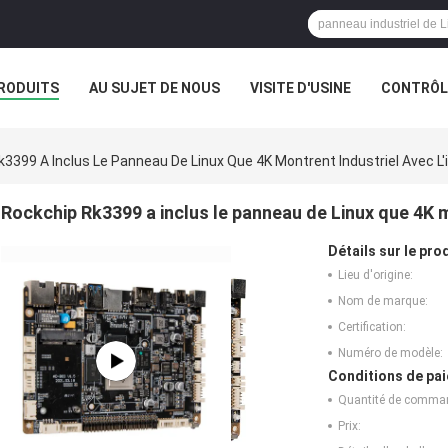
RODUITS
AU SUJET DE NOUS
VISITE D'USINE
CONTRÔLE
3399 A Inclus Le Panneau De Linux Que 4K Montrent Industriel Avec L'
Rockchip Rk3399 a inclus le panneau de Linux que 4K mo
Détails sur le prod
Lieu d'origine:
Nom de marque:
Certification:
Numéro de modèle:
Conditions de pai
Quantité de comma
Prix: