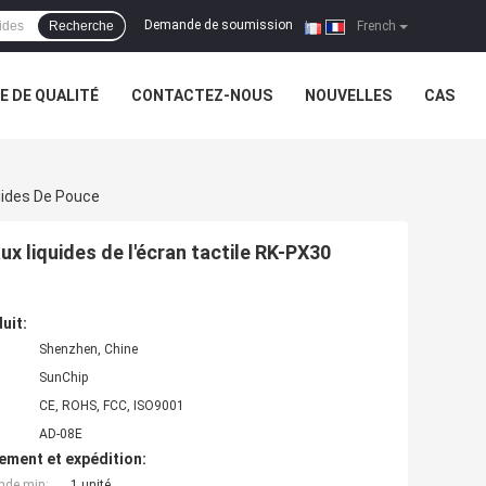
Demande de soumission
Recherche
|
French
 DE QUALITÉ
CONTACTEZ-NOUS
NOUVELLES
CAS
quides De Pouce
ux liquides de l'écran tactile RK-PX30
uit:
Shenzhen, Chine
SunChip
CE, ROHS, FCC, ISO9001
AD-08E
ement et expédition:
nde min:
1 unité