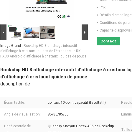
Prix:
Détails d'emballage:
Conditions de paiem
Capacité d'approvis
Contact
Image Grand :
Rockchip HD 8 affichage interactif
d'affichage à cristaux liquides de l'écran tactile RK-
PX30 Android d'affichage à cristaux liquides de pouce
Rockchip HD 8 affichage interactif d'affichage à cristaux li
d'affichage à cristaux liquides de pouce
description de
Écran tactile:
contact 10-point capacitif (facultatif)
Résolu
Angle de visualisation:
85/85/85/85
Lumin
Unité centrale de
Quadruple-noyau Cortex-A35 de Rockchip
Taille 