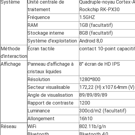
Système
Unité centrale de
Quadruple-noyau Cortex-
traitement
Rockchip RK-PX30
Fréquence
1.5GHZ
RAM
1GB
(facultatif)
Stockage interne
8GB
(facultatif)
Système d'exploitation
Android 8,0
Méthode
Écran tactile
contact 10-point capacitif
d'interaction
Affichage
Panneau d'affichage à
8" écran de HD IPS
cristaux liquides
Résolution
1280*800
Secteur visualisable
172,22 (H) x107.64mm (V)
Angle de visualisation
89/89/89/89
Rapport de contraste
1200
Luminance
300cd/m2
(facultatif)
Allongement
16h10
Réseau
WiFi
802.11b/g/n
Bluetooth
Bluetooth 4,0