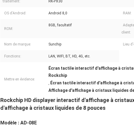
traitement:
RK-PX30
OS d'Android:
Android 8,0
RAM:
8GB, facultatif
Adapte
ROM:
client:
Nom de marque:
Sunchip
Lieu d'
Fonctions:
LAN, WIFI, BT, HD, 4G, etc.
Écran tactile interactif d'affichage à crist
Rockchip
Mettre en évidence:
Écran tactile interactif d'affichage à cris
,
Affichage d'affichage à cristaux liquides 
Rockchip HD displayer interactif d'affichage à cristaux
d'affichage à cristaux liquides de 8 pouces
Modèle : AD-08E