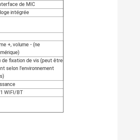
nterface de MIC
rloge intégrée
me +, volume - (ne
umérique)
u de fixation de vis (peut être
ent selon l'environnement
ts)
issance
-1 WIFI/BT