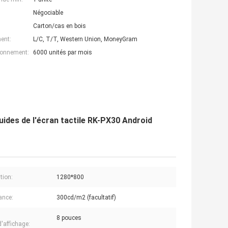
Négociable
Carton/cas en bois
ent:
L/C, T/T, Western Union, MoneyGram
ionnement:
6000 unités par mois
quides de l'écran tactile RK-PX30 Android
tion:
1280*800
ance:
300cd/m2 (facultatif)
8 pouces
d'affichage: