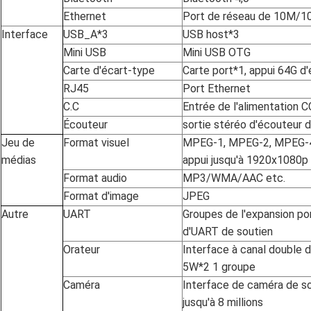
Ethernet
Port de réseau de 10M/
Interface
USB_A*3
USB host*3
Mini USB
Mini USB OTG
Carte d'écart-type
Carte port*1, appui 64G d
RJ45
Port Ethernet
C.C
Entrée de l'alimentation 
Écouteur
sortie stéréo d'écouteur
Jeu de
Format visuel
MPEG-1, MPEG-2, MPEG-4, 
médias
appui jusqu'à 1920x1080p
Format audio
MP3/WMA/AAC etc.
Format d'image
JPEG
Autre
UART
Groupes de l'expansion p
d'UART de soutien
Orateur
Interface à canal double d
5W*2 1 groupe
Caméra
Interface de caméra de s
jusqu'à 8 millions