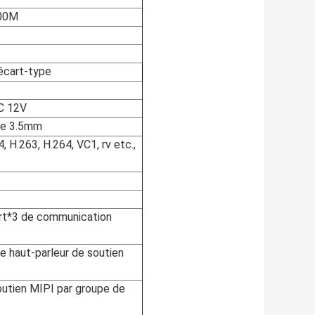
100M
'écart-type
CC 12V
 de 3.5mm
H.263, H.264, VC1, rv etc.,
ort*3 de communication
e haut-parleur de soutien
outien MIPI par groupe de