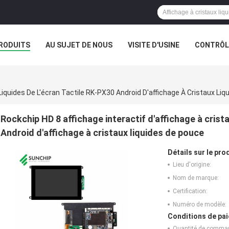
RODUITS
AU SUJET DE NOUS
VISITE D'USINE
CONTRÔLE
 Liquides De L'écran Tactile RK-PX30 Android D'affichage À Cristaux Li
Rockchip HD 8 affichage interactif d'affichage à crista
Android d'affichage à cristaux liquides de pouce
Détails sur le prod
Lieu d'origine:
Nom de marque:
Certification:
Numéro de modèle:
Conditions de pai
Quantité de comma