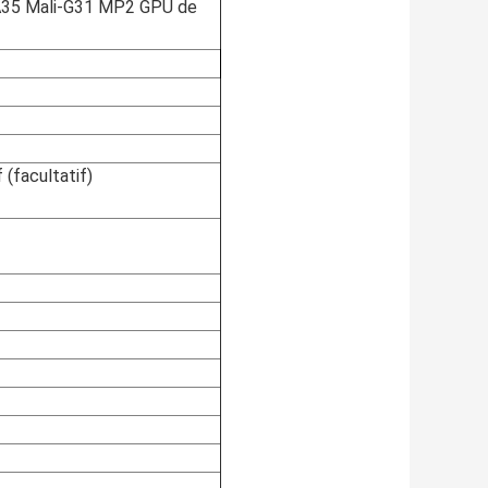
A35 Mali-G31 MP2 GPU de
 (facultatif)