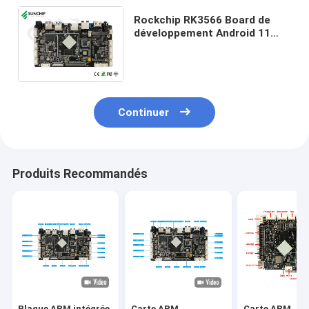
Rockchip RK3566 Board de
développement Android 11
Embedded ARM Board Prise en
charge du wifi BT LAN 4G Lte
Continuer
Produits Recommandés
Plaque ARM intégrée
Carte ARM
Carte ARM