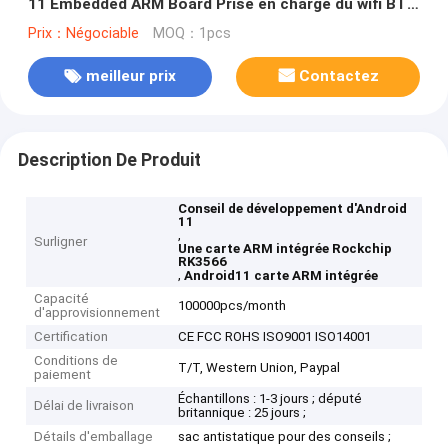
11 Embedded ARM Board Prise en charge du wifi BT
LAN 4G Lte
Prix：Négociable
MOQ：1pcs
meilleur prix
Contactez
Description De Produit
Conseil de développement d'Android
11
,
Surligner
Une carte ARM intégrée Rockchip
RK3566
,
Android11 carte ARM intégrée
Capacité
100000pcs/month
d'approvisionnement
Certification
CE FCC ROHS ISO9001 ISO14001
Conditions de
T/T, Western Union, Paypal
paiement
Échantillons : 1-3 jours ; député
Délai de livraison
britannique : 25 jours ;
Détails d'emballage
sac antistatique pour des conseils ;