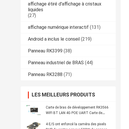
affichage étiré d'affichage à cristaux
liquides
(27)
affichage numérique interactif
(131)
Android a inclus le conseil
(219)
Panneau RK3399
(38)
Panneau industriel de BRAS
(44)
Panneau RK3288
(71)
LES MEILLEURS PRODUITS
Carte de bras de développement RK3566
WIFI BT LAN 4G POE UART Carte de
circuit imprimé USB
4 E/S ont enfoncé la caméra des pixels