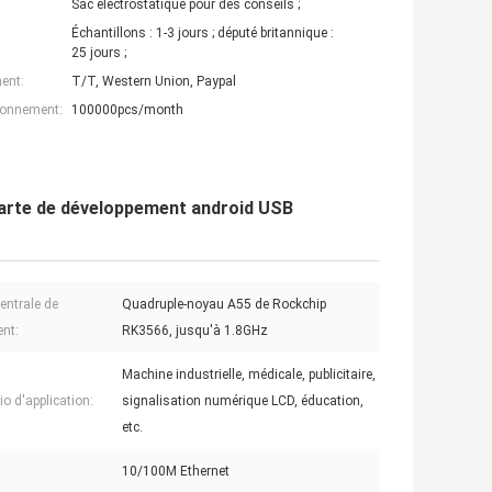
Sac électrostatique pour des conseils ;
Échantillons : 1-3 jours ; député britannique :
25 jours ;
ent:
T/T, Western Union, Paypal
ionnement:
100000pcs/month
arte de développement android USB
centrale de
Quadruple-noyau A55 de Rockchip
ent:
RK3566, jusqu'à 1.8GHz
Machine industrielle, médicale, publicitaire,
io d'application:
signalisation numérique LCD, éducation,
etc.
10/100M Ethernet