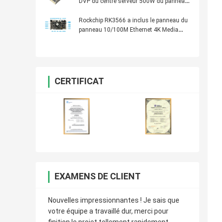
DVP du centre serveur 500W du panneau
1GB DDR3 8GB EMMc LVDS USB de
BRAS
Rockchip RK3566 a inclus le panneau du
panneau 10/100M Ethernet 4K Media
Player d'Android
CERTIFICAT
EXAMENS DE CLIENT
Nouvelles impressionnantes ! Je sais que
votre équipe a travaillé dur, merci pour