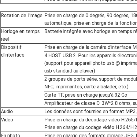
Rotation de l'image
Prise en charge de 0 degrés, 90 degrés, 18
automatique, prise en charge de la fonctio
Horloge en temps
Batterie intégrée avec horloge en temps r
réel
Dispositif
Prise en charge de la caméra d'interface M
d'interface
4 HOST USB 2. Pour les appareils électro
(support pour appareil photo usb @ imprima
usb standard au clavier)
2 groupes de ports série, support de modu
NFC, imprimantes, carte à balader, etc.)
Carte TF, prise en charge jusqu'à 32 Go
Amplificateur de classe D: 3W*2 8 ohms, 
Audio
Les données sont fournies en format MP3
Vidéo
Prise en charge du décodage vidéo H.265
Prise en charge du codage vidéo H.264/H.
En photo
Prise en charge des formats d'image JPG, 