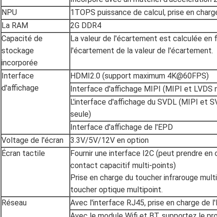
NPU
1TOPS puissance de calcul, prise en charge
La RAM
2G DDR4
Capacité de
La valeur de l'écartement est calculée en 
stockage
l'écartement de la valeur de l'écartement.
incorporée
Interface
HDMI2.0 (support maximum 4K@60FPS)
d'affichage
Interface d'affichage MIPI (MIPI et LVDS 
L'interface d'affichage du SVDL (MIPI et 
seule)
Interface d'affichage de l'EPD
Voltage de l'écran
3.3V/5V/12V en option
Écran tactile
Fournir une interface I2C (peut prendre en c
contact capacitif multi-points)
Prise en charge du toucher infrarouge mult
toucher optique multipoint.
Réseau
Avec l'interface RJ45, prise en charge de 
Avec le module Wifi et BT, supportez le pr