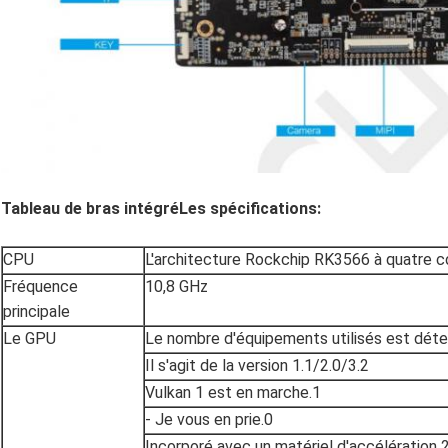
Tableau de bras intégré
Les spécifications:
CPU
L'architecture Rockchip RK3566 à quatre 
Fréquence
10,8 GHz
principale
Le GPU
Le nombre d'équipements utilisés est déter
Il s'agit de la version 1.1/2.0/3.2
Vulkan 1 est en marche.1
- Je vous en prie.0
Incorporé avec un matériel d'accélération