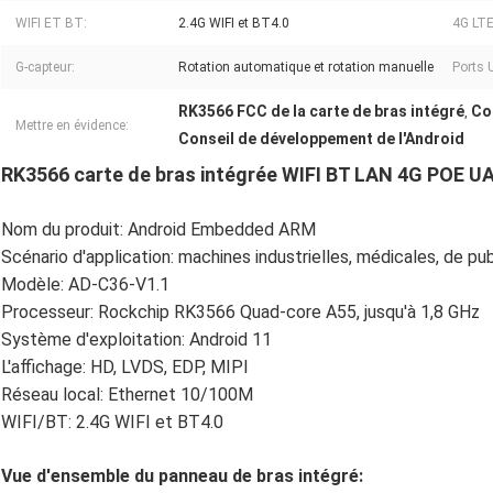
WIFI ET BT:
2.4G WIFI et BT4.0
4G LTE
G-capteur:
Rotation automatique et rotation manuelle
Ports 
RK3566 FCC de la carte de bras intégré
Co
,
Mettre en évidence:
Conseil de développement de l'Android
RK3566 carte de bras intégrée WIFI BT LAN 4G POE U
Nom du produit: Android Embedded ARM
Scénario d'application: machines industrielles, médicales, de pub
Modèle: AD-C36-V1.1
Processeur: Rockchip RK3566 Quad-core A55, jusqu'à 1,8 GHz
Système d'exploitation: Android 11
L'affichage: HD, LVDS, EDP, MIPI
Réseau local: Ethernet 10/100M
WIFI/BT: 2.4G WIFI et BT4.0
Vue d'ensemble du panneau de bras intégré: