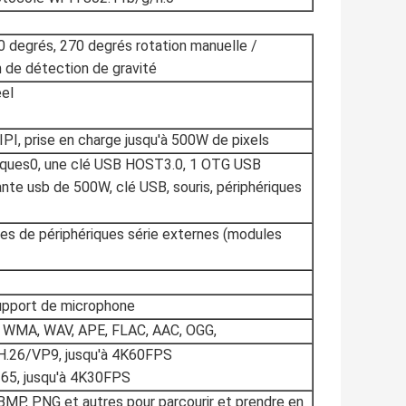
0 degrés, 270 degrés rotation manuelle /
n de détection de gravité
éel
IPI, prise en charge jusqu'à 500W de pixels
niques0, une clé USB HOST3.0, 1 OTG USB
nte usb de 500W, clé USB, souris, périphériques
les de périphériques série externes (modules
support de microphone
, WMA, WAV, APE, FLAC, AAC, OGG,
/H.26/VP9, jusqu'à 4K60FPS
265, jusqu'à 4K30FPS
BMP, PNG et autres pour parcourir et prendre en