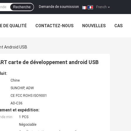
Demande de soumission
Recherche
|
French
 DE QUALITÉ
CONTACTEZ-NOUS
NOUVELLES
CAS
nt Android USB
ART carte de développement android USB
uit:
Chine
SUNCHIP, ADW
CE FCC ROHS ISO9001
AD-C36
ement et expédition:
nde min:
1 PCS
Négociable