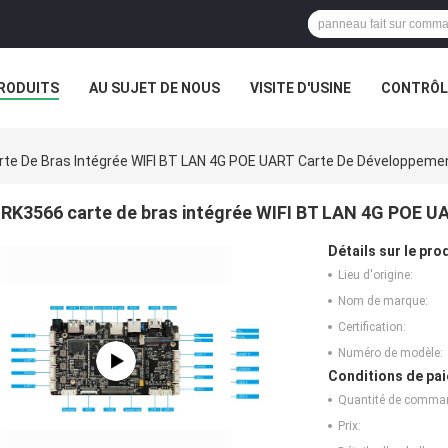
RODUITS
AU SUJET DE NOUS
VISITE D'USINE
CONTRÔLE
te De Bras Intégrée WIFI BT LAN 4G POE UART Carte De Développeme
RK3566 carte de bras intégrée WIFI BT LAN 4G POE U
Détails sur le prod
Lieu d'origine:
Nom de marque:
Certification:
Numéro de modèle:
Conditions de pai
Quantité de comma
Prix: