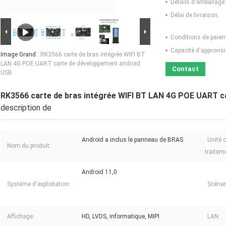
Détails d'emballage:
Délai de livraison:
Conditions de paiem
Capacité d'approvis
Image Grand :
RK3566 carte de bras intégrée WIFI BT
LAN 4G POE UART carte de développement android
Contact
USB
RK3566 carte de bras intégrée WIFI BT LAN 4G POE UART c
description de
Android a inclus le panneau de BRAS
Unité 
Nom du produit:
traitem
Android 11,0
Système d'exploitation:
Scénar
Affichage:
HD, LVDS, informatique, MIPI
LAN: