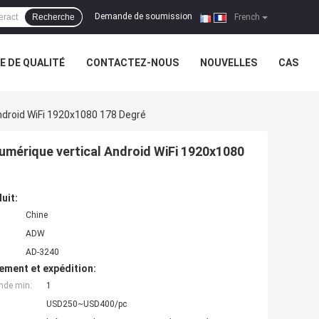
Demande de soumission
Recherche
|
French
 DE QUALITÉ
CONTACTEZ-NOUS
NOUVELLES
CAS
ndroid WiFi 1920x1080 178 Degré
umérique vertical Android WiFi 1920x1080
uit:
Chine
ADW
AD-3240
ement et expédition:
nde min:
1
USD250~USD400/pc