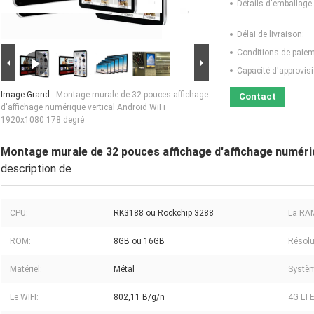
Détails d'emballage:
Délai de livraison:
Conditions de paiem
Capacité d'approvis
Image Grand :
Montage murale de 32 pouces affichage
Contact
d'affichage numérique vertical Android WiFi
1920x1080 178 degré
Montage murale de 32 pouces affichage d'affichage numéri
description de
CPU:
RK3188 ou Rockchip 3288
La RA
ROM:
8GB ou 16GB
Résolu
Matériel:
Métal
Systèm
Le WIFI:
802,11 B/g/n
4G LTE