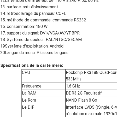
12La tension d'entrée est de 110 V à 240 V, 50/60 Hz.
13. surface: anti-éblouissement
14. rétroéclairage du panneau: CCFL
15. méthode de commande: commande RS232
16. consommation: 180 W
17. support du signal: DVI//VGA/AV/YPBPR
18. Système de couleur: PAL/NTSC/SECAM
19Système d'exploitation: Android
20Langue du menu: Plusieurs langues
Spécifications de la carte mère:
CPU
Rockchip RK3188 Quad-cor
533MHz
Fréquence
1.6 GHz
La RAM
DDR3 2G Facultatif
Le Rom
NAND Flash 8 Go
Le DIF
Interface LVDS ((Single, 6-w
résolution maximale 1920x10