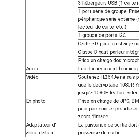
3 hébergeurs USB (1 carte 
1 port série de groupe. Pri
périphérique série externe 
lecteur de carte, etc.)
1 groupe de ports I2C
Carte SD, prise en charge 
Classe D haut-parleur intégr
Prise en charge des microp
Audio
Les données sont fournies p
Vidéo
Soutenez H.264Je ne sais 
que le décryptage 1080P, Yo
jusqu'à 1080P, lecture vidé
En photo
Prise en charge de JPG, BM
pour parcourir et prendre en
zoom d'image
Adaptateur d'
La puissance de sortie doit 
alimentation
puissance de sortie.