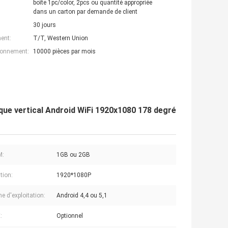
boîte 1pc/color, 2pcs ou quantité appropriée
dans un carton par demande de client
30 jours
ent:
T/T, Western Union
ionnement:
10000 pièces par mois
que vertical Android WiFi 1920x1080 178 degré
M:
1GB ou 2GB
tion:
1920*1080P
e d'exploitation:
Android 4,4 ou 5,1
:
Optionnel