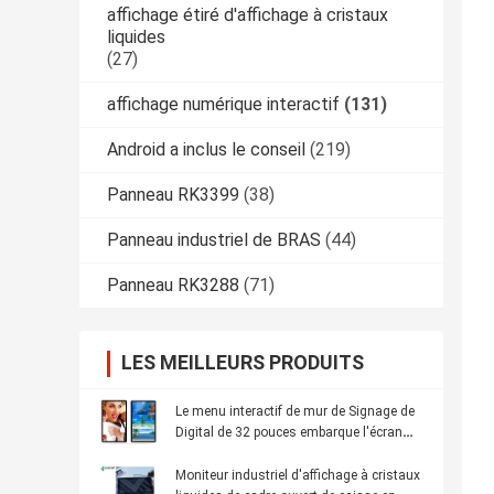
affichage étiré d'affichage à cristaux
liquides
(27)
affichage numérique interactif
(131)
Android a inclus le conseil
(219)
Panneau RK3399
(38)
Panneau industriel de BRAS
(44)
Panneau RK3288
(71)
LES MEILLEURS PRODUITS
Le menu interactif de mur de Signage de
Digital de 32 pouces embarque l'écran
visuel visuel IPS d'affichage à cristaux
liquides de FHD
Moniteur industriel d'affichage à cristaux