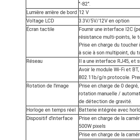
"-82".
Lumière arrière de bord
12 V
Voltage LCD
3.3V/5V/12V en option
Écran tactile
Fournir une interface I2C (p
résistance multi-points, le t
Prise en charge du toucher 
à scie à son multipoint, du 
Réseau
Il a une interface RJ45, et 
Avoir le module Wi-Fi et BT,
802.11b/g/n protocole. Pre
Rotation de l'image
Prise en charge de 0 degré,
rotation manuelle / automat
de détection de gravité.
Horloge en temps réel
Batterie intégrée avec horl
Dispositif d'interface
Prise en charge de la camér
500W pixels
Prise en charge de la camé