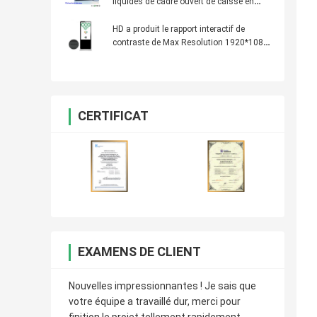
liquides de cadre ouvert de caisse en
métal interactif pour la publicité AIO
HD a produit le rapport interactif de
contraste de Max Resolution 1920*1080
de Signage de Digital : 3000:1
CERTIFICAT
EXAMENS DE CLIENT
Nouvelles impressionnantes ! Je sais que
votre équipe a travaillé dur, merci pour