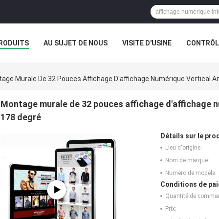
RODUITS
AU SUJET DE NOUS
VISITE D'USINE
CONTRÔLE
age Murale De 32 Pouces Affichage D'affichage Numérique Vertical A
Montage murale de 32 pouces affichage d'affichage n
178 degré
Détails sur le prod
Lieu d'origine:
Nom de marque:
Numéro de modèle:
Conditions de pai
Quantité de comma
Prix: