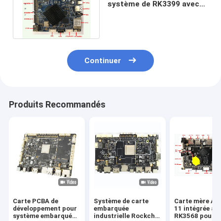
système de RK3399 avec
4G WIFI Ethernet POE
facultatif
Continuer
Produits Recommandés
Carte PCBA de
Système de carte
Carte mère An
développement pour
embarquée
11 intégrée av
système embarqué
industrielle Rockchip
RK3568 pour