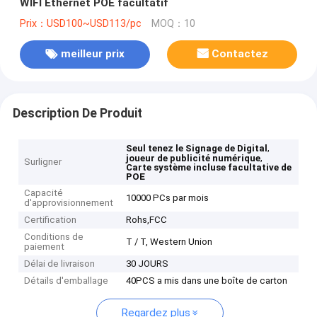
WIFI Ethernet POE facultatif
Prix：USD100~USD113/pc
MOQ：10
meilleur prix
Contactez
Description De Produit
,
Seul tenez le Signage de Digital
,
joueur de publicité numérique
Surligner
Carte système incluse facultative de
POE
Capacité
10000 PCs par mois
d'approvisionnement
Certification
Rohs,FCC
Conditions de
T / T, Western Union
paiement
Délai de livraison
30 JOURS
Détails d'emballage
40PCS a mis dans une boîte de carton
Regardez plus