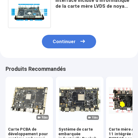
Interface incluse d'informatique
de la carte mère LVDS de noyau
du quadruple RK3288 pour le
Signage futé de Digital de
kiosque
Continuer
Produits Recommandés
Carte PCBA de
Système de carte
Carte mère An
développement pour
embarquée
11 intégrée av