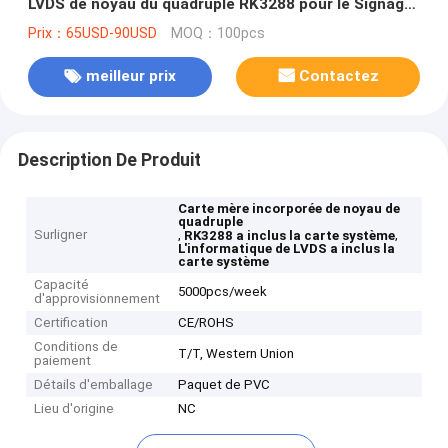
LVDS de noyau du quadruple RK3288 pour le Signage
futé de Digital de kiosque
Prix：65USD-90USD
MOQ：100pcs
meilleur prix
Contactez
Description De Produit
Carte mère incorporée de noyau de
quadruple
Surligner
,
,
RK3288 a inclus la carte système
L'informatique de LVDS a inclus la
carte système
Capacité
5000pcs/week
d'approvisionnement
Certification
CE/ROHS
Conditions de
T/T, Western Union
paiement
Détails d'emballage
Paquet de PVC
Lieu d'origine
NC