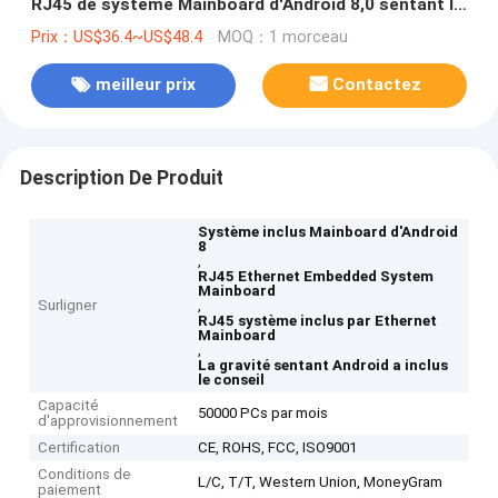
RJ45 de système Mainboard d'Android 8,0 sentant le
conseil
Prix：US$36.4~US$48.4
MOQ：1 morceau
meilleur prix
Contactez
Description De Produit
Système inclus Mainboard d'Android
8
,
RJ45 Ethernet Embedded System
Mainboard
Surligner
,
RJ45 système inclus par Ethernet
Mainboard
,
La gravité sentant Android a inclus
le conseil
Capacité
50000 PCs par mois
d'approvisionnement
Certification
CE, ROHS, FCC, ISO9001
Conditions de
L/C, T/T, Western Union, MoneyGram
paiement