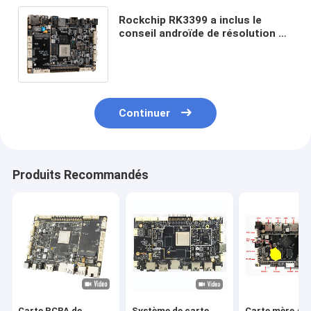
Rockchip RK3399 a inclus le
conseil androïde de résolution du
signage 4K d'affichage à cristaux
liquides Digital de carte système
Continuer
Produits Recommandés
Carte PCBA de
Système de carte
Carte mère An