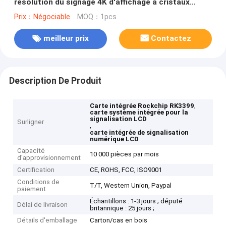
résolution du signage 4K d'affichage à cristaux
liquides Digital de carte système
Prix：Négociable
MOQ：1pcs
meilleur prix
Contactez
Description De Produit
,
Carte intégrée Rockchip RK3399
carte système intégrée pour la
signalisation LCD
Surligner
,
carte intégrée de signalisation
numérique LCD
Capacité
10 000 pièces par mois
d'approvisionnement
Certification
CE, ROHS, FCC, ISO9001
Conditions de
T/T, Western Union, Paypal
paiement
Échantillons : 1-3 jours ; député
Délai de livraison
britannique : 25 jours ;
Détails d'emballage
Carton/cas en bois