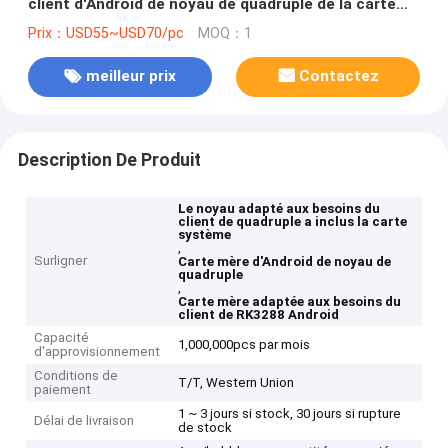
client d'Android de noyau de quadruple de la carte
système RK3288 1.8ghz
Prix：USD55~USD70/pc
MOQ：1
meilleur prix
Contactez
Description De Produit
Le noyau adapté aux besoins du
client de quadruple a inclus la carte
système
,
Surligner
Carte mère d'Android de noyau de
quadruple
,
Carte mère adaptée aux besoins du
client de RK3288 Android
Capacité
1,000,000pcs par mois
d'approvisionnement
Conditions de
T/T, Western Union
paiement
1 ~ 3 jours si stock, 30 jours si rupture
Délai de livraison
de stock