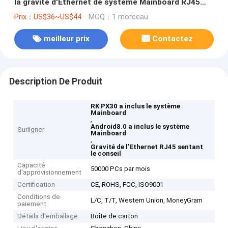
la gravité d'Ethernet de système Mainboard RJ45
sentant le conseil
Prix：US$36~US$44
MOQ：1 morceau
meilleur prix
Contactez
Description De Produit
RK PX30 a inclus le système
Mainboard
,
Android8.0 a inclus le système
Surligner
Mainboard
,
Gravité de l'Ethernet RJ45 sentant
le conseil
Capacité
50000 PCs par mois
d'approvisionnement
Certification
CE, ROHS, FCC, ISO9001
Conditions de
L/C, T/T, Western Union, MoneyGram
paiement
Détails d'emballage
Boîte de carton