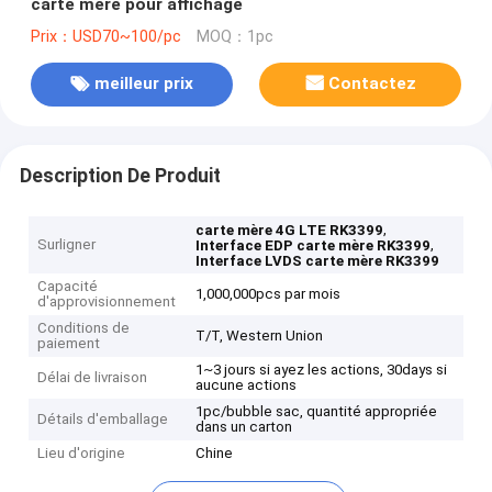
carte mère pour affichage
Prix：USD70~100/pc
MOQ：1pc
meilleur prix
Contactez
Description De Produit
,
carte mère 4G LTE RK3399
Surligner
,
Interface EDP carte mère RK3399
Interface LVDS carte mère RK3399
Capacité
1,000,000pcs par mois
d'approvisionnement
Conditions de
T/T, Western Union
paiement
1~3 jours si ayez les actions, 30days si
Délai de livraison
aucune actions
1pc/bubble sac, quantité appropriée
Détails d'emballage
dans un carton
Lieu d'origine
Chine