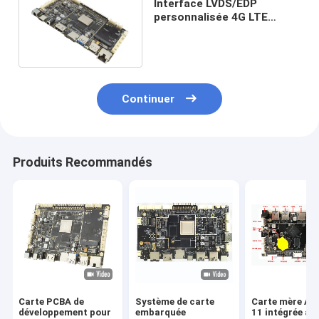
Interface LVDS/EDP
personnalisée 4G LTE
RK3399 de carte mère pour
affichage
Continuer
Produits Recommandés
Carte PCBA de
Système de carte
Carte mère An
développement pour
embarquée
11 intégrée av